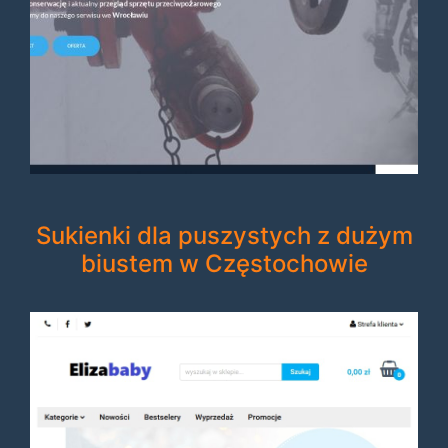
Sukienki dla puszystych z dużym
biustem w Częstochowie