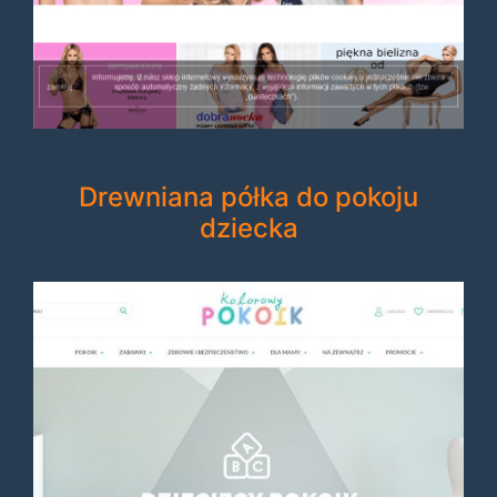
Drewniana półka do pokoju
dziecka