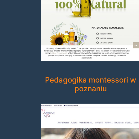
Pedagogika montessori w
poznaniu