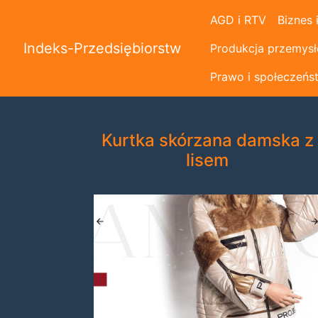
AGD i RTV
Biznes 
Indeks-Przedsiębiorstw
Produkcja przemys
Prawo i społeczeńs
Kurtka skórzana damska z
lisem