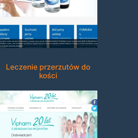
Leczenie przerzutów do
kości