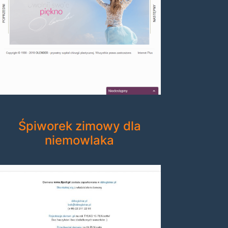
Śpiworek zimowy dla
niemowlaka