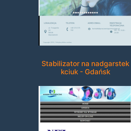
Stabilizator na nadgarstek
kciuk - Gdańsk