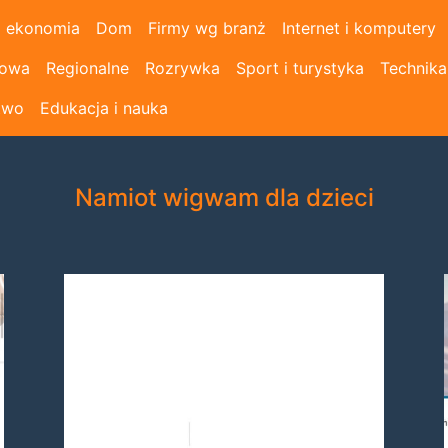
i ekonomia
Dom
Firmy wg branż
Internet i komputery
łowa
Regionalne
Rozrywka
Sport i turystyka
Technika
two
Edukacja i nauka
Namiot wigwam dla dzieci