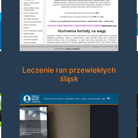
Leczenie ran przewlekłych
śląsk