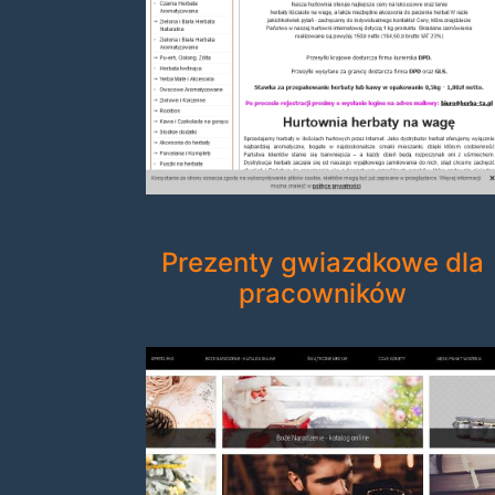
Prezenty gwiazdkowe dla
pracowników