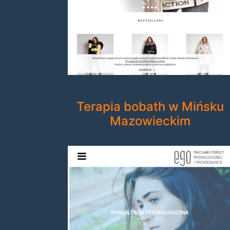
Terapia bobath w Mińsku
Mazowieckim