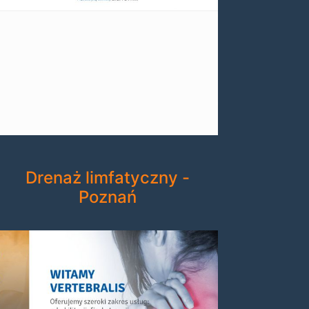
Drenaż limfatyczny -
Poznań