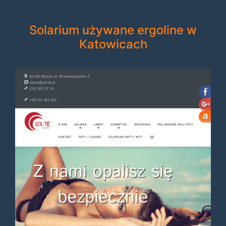
Solarium używane ergoline w
Katowicach