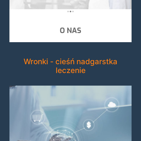
Wronki - cieśń nadgarstka
leczenie