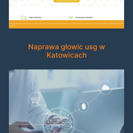
Naprawa głowic usg w
Katowicach