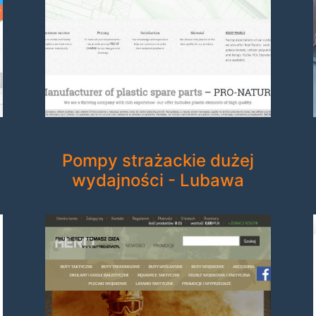
Pompy strażackie dużej
wydajności - Lubawa