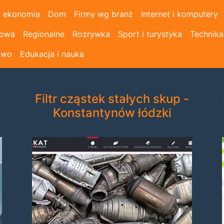
i ekonomia
Dom
Firmy wg branż
Internet i komputery
łowa
Regionalne
Rozrywka
Sport i turystyka
Technika
two
Edukacja i nauka
Filtr cząstek stałych skup -
Konstantynów łódzki