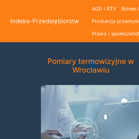
AGD i RTV
Biznes 
Indeks-Przedsiębiorstw
Produkcja przemys
Prawo i społeczeńs
Pomiary termowizyjne w
Wrocławiu