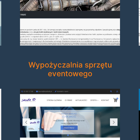
-
Wypożyczalnia sprzętu
eventowego