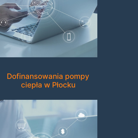
Dofinansowania pompy
ciepła w Płocku