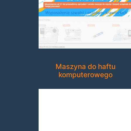
Maszyna do haftu
komputerowego