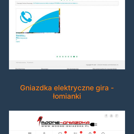
Gniazdka elektryczne gira -
łomianki