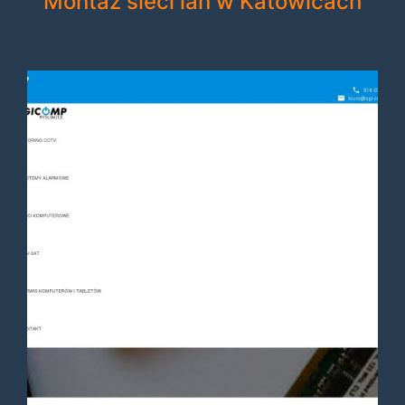
Montaż sieci lan w Katowicach