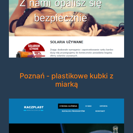
Poznań - plastikowe kubki z
miarką