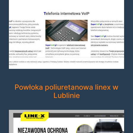
Powłoka poliuretanowa linex w
Lublinie