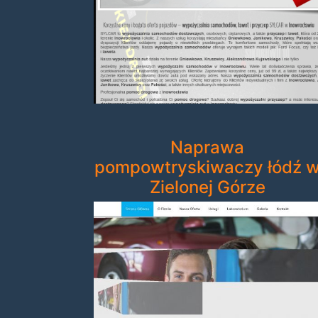
Naprawa
pompowtryskiwaczy łódź 
Zielonej Górze