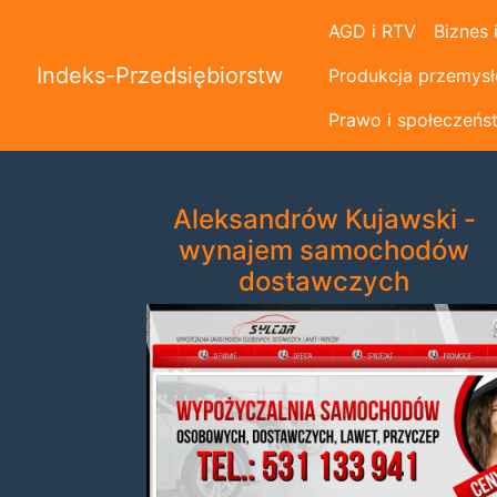
AGD i RTV
Biznes 
Indeks-Przedsiębiorstw
Produkcja przemys
Prawo i społeczeńs
Aleksandrów Kujawski -
wynajem samochodów
dostawczych