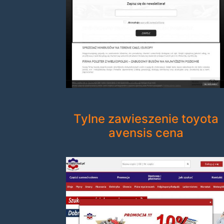
Tylne zawieszenie toyota
avensis cena