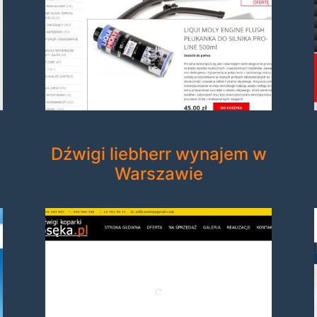
Dźwigi liebherr wynajem w
Warszawie