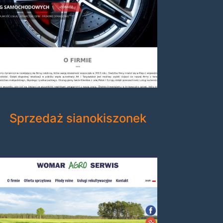
Sprzedaż sianokiszonek