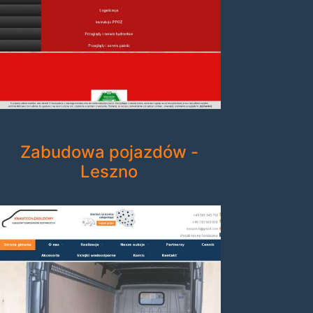
Zabudowa pojazdów -
Leszno