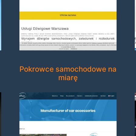
Pokrowce samochodowe na
miarę