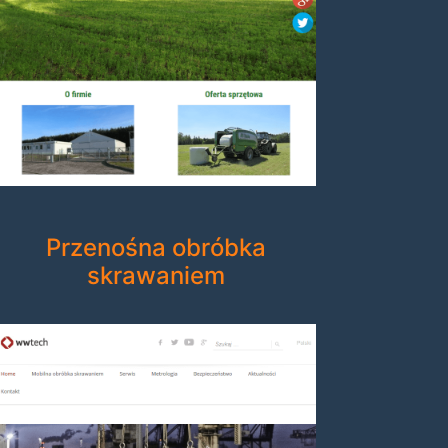
Przenośna obróbka
skrawaniem