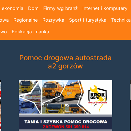
i ekonomia
Dom
Firmy wg branż
Internet i komputery
łowa
Regionalne
Rozrywka
Sport i turystyka
Technika
two
Edukacja i nauka
Pomoc drogowa autostrada
a2 gorzów